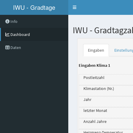
IWU - Gradtage
Toggle navigation
Info
IWU - Gradtagza
Dashboard
Daten
Eingaben
Einstellu
Eingaben Klima 1
Postleitzahl
Klimastation (Nr.)
Jahr
letzter Monat
Anzahl Jahre
Heizgrenz-Temperatur