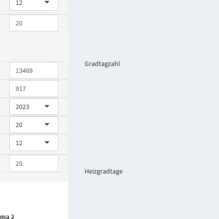
12
Gradtagzahl
2023
20
12
Heizgradtage
ima 2