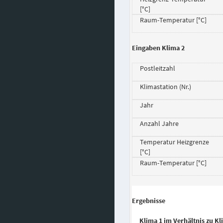
[°C]
Raum-Temperatur [°C]
Eingaben Klima 2
Postleitzahl
Klimastation (Nr.)
Jahr
Anzahl Jahre
Temperatur Heizgrenze
[°C]
Raum-Temperatur [°C]
Ergebnisse
Klima 1 im Verhältnis zu Kl